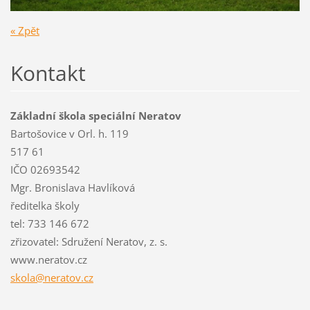
« Zpět
Kontakt
Základní škola speciální Neratov
Bartošovice v Orl. h. 119
517 61
IČO 02693542
Mgr. Bronislava Havlíková
ředitelka školy
tel: 733 146 672
zřizovatel: Sdružení Neratov, z. s.
www.neratov.cz
skola@ne
ratov.cz