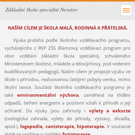
Základní škola speciální Neratov
NAŠÍM CÍLEM JE ŠKOLA MALÁ, RODINNÁ A PŘÁTELSKÁ.
Výuka probíhá podle školního vzdělávacího programu,
vycházejícího z RVP ZŠS (Rámcový vzdělávací program pro
obor vzdělání základní škola speciální), schváleného
Ministerstvem školství, mládeže a tělovýchovy, pod vedením
kvalifikovaných pedagogů. Naším cílem je propojit výuku ve
škole s přírodou, realizovanou častými pobyty venku, mimo
školní lavice. Součástí školního vzdělávacího porgramu je
také
environmentální výchova
, zaměřená na třídění
odpadů, šetření energiemi a pozitivní vztah k přírodě a její
ochraně. Do výuky jsou zahrnuty i
výlety a exkurze
(zoologická zahrada, výlety do přírody, výstavy, divadla,
apod.),
logopedie, canisterapie, hipoterapie.
V současné
době se snažíme o zajištění
fyzioterapie.