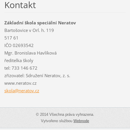
Kontakt
Základní škola speciální Neratov
Bartošovice v Orl. h. 119
517 61
IČO 02693542
Mgr. Bronislava Havlíková
ředitelka školy
tel: 733 146 672
zřizovatel: Sdružení Neratov, z. s.
www.neratov.cz
skola@ne
ratov.cz
© 2014 Všechna práva vyhrazena.
Vytvořeno službou
Webnode