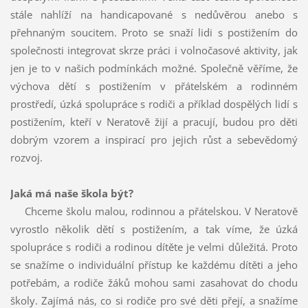
stále nahlíží na handicapované s nedůvěrou anebo s
přehnaným soucitem. Proto se snaží lidi s postižením do
společnosti integrovat skrze práci i volnočasové aktivity, jak
jen je to v našich podmínkách možné. Společně věříme, že
výchova dětí s postižením v přátelském a rodinném
prostředí, úzká spolupráce s rodiči a příklad dospělých lidí s
postižením, kteří v Neratově žijí a pracují, budou pro děti
dobrým vzorem a inspirací pro jejich růst a sebevědomý
rozvoj.
Jaká má naše škola být?
Chceme školu malou, rodinnou a přátelskou. V Neratově
vyrostlo několik dětí s postižením, a tak víme, že úzká
spolupráce s rodiči a rodinou dítěte je velmi důležitá. Proto
se snažíme o individuální přístup ke každému dítěti a jeho
potřebám, a rodiče žáků mohou sami zasahovat do chodu
školy. Zajímá nás, co si rodiče pro své děti přejí, a snažíme