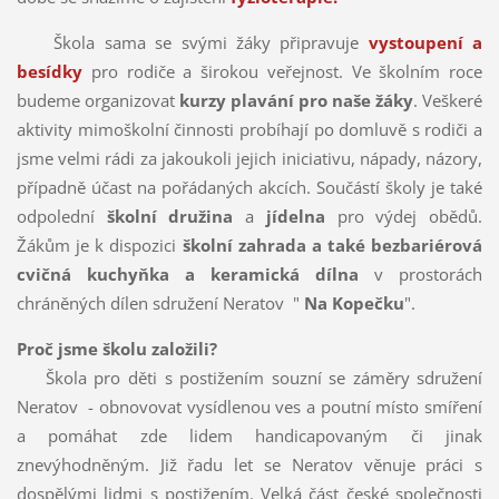
Škola sama se svými žáky připravuje
vystoupení a
besídky
pro rodiče a širokou veřejnost. Ve školním roce
budeme organizovat
kurzy plavání pro naše žáky
. Veškeré
aktivity mimoškolní činnosti probíhají po domluvě s rodiči a
jsme velmi rádi za jakoukoli jejich iniciativu, nápady, názory,
případně účast na pořádaných akcích. Součástí školy je také
odpolední
školní družina
a
jídelna
pro výdej obědů.
Žákům je k dispozici
školní zahrada
a také bezbariérová
cvičná kuchyňka a keramická dílna
v prostorách
chráněných dílen sdružení Neratov "
Na Kopečku
".
Proč jsme školu založili?
Škola pro děti s postižením souzní se záměry sdružení
Neratov - obnovovat vysídlenou ves a poutní místo smíření
a pomáhat zde lidem handicapovaným či jinak
znevýhodněným. Již řadu let se Neratov věnuje práci s
dospělými lidmi s postižením. Velká část české společnosti