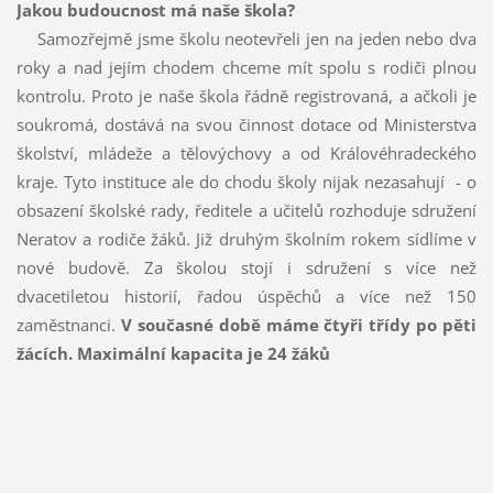
Jakou budoucnost má naše škola?
Samozřejmě jsme školu neotevřeli jen na jeden nebo dva
roky a nad jejím chodem chceme mít spolu s rodiči plnou
kontrolu. Proto je naše škola řádně registrovaná, a ačkoli je
soukromá, dostává na svou činnost dotace od Ministerstva
školství, mládeže a tělovýchovy a od Královéhradeckého
kraje. Tyto instituce ale do chodu školy nijak nezasahují - o
obsazení školské rady, ředitele a učitelů rozhoduje sdružení
Neratov a rodiče žáků. Již druhým školním rokem sídlíme v
nové budově. Za školou stojí i sdružení s více než
dvacetiletou historií, řadou úspěchů a více než 150
zaměstnanci.
V současné době máme čtyři třídy po pěti
žácích. Maximální kapacita je 24 žáků