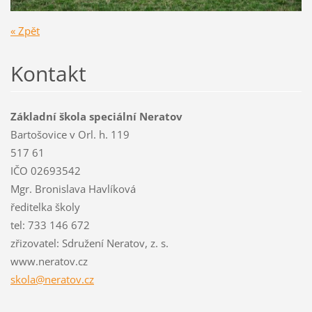
« Zpět
Kontakt
Základní škola speciální Neratov
Bartošovice v Orl. h. 119
517 61
IČO 02693542
Mgr. Bronislava Havlíková
ředitelka školy
tel: 733 146 672
zřizovatel: Sdružení Neratov, z. s.
www.neratov.cz
skola@ne
ratov.cz