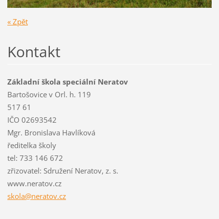
« Zpět
Kontakt
Základní škola speciální Neratov
Bartošovice v Orl. h. 119
517 61
IČO 02693542
Mgr. Bronislava Havlíková
ředitelka školy
tel: 733 146 672
zřizovatel: Sdružení Neratov, z. s.
www.neratov.cz
skola@ne
ratov.cz