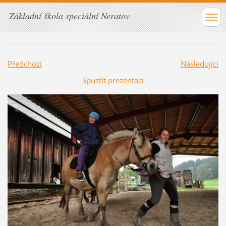
Základní škola speciální Neratov
Předchozí
Následující
Spustit prezentaci