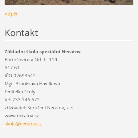
« Zpět
Kontakt
Základní škola speciální Neratov
Bartošovice v Orl. h. 119
517 61
IČO 02693542
Mgr. Bronislava Havlíková
ředitelka školy
tel: 733 146 672
zřizovatel: Sdružení Neratov, z. s.
www.neratov.cz
skola@ne
ratov.cz