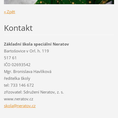
« Zpět
Kontakt
Základní škola speciální Neratov
Bartošovice v Orl. h. 119
517 61
IČO 02693542
Mgr. Bronislava Havlíková
ředitelka školy
tel: 733 146 672
zřizovatel: Sdružení Neratov, z. s.
www.neratov.cz
skola@ne
ratov.cz