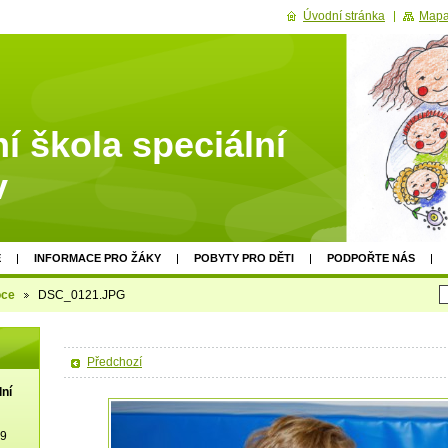
Úvodní stránka
Mapa
í škola speciální
v
E
INFORMACE PRO ŽÁKY
POBYTY PRO DĚTI
PODPOŘTE NÁS
oce
DSC_0121.JPG
Předchozí
lní
19