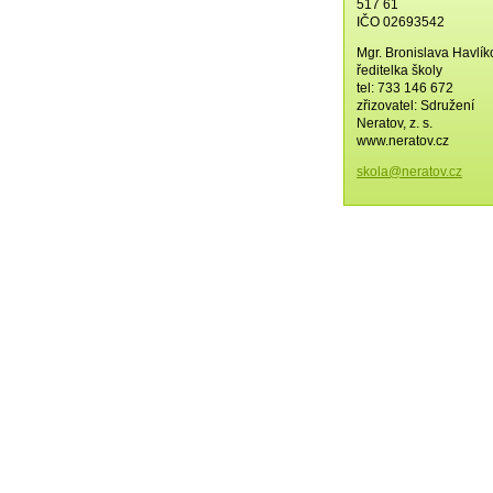
517 61
IČO 02693542
Mgr. Bronislava Havlí
ředitelka školy
tel: 733 146 672
zřizovatel: Sdružení
Neratov, z. s.
www.neratov.cz
skola@ne
ratov.cz