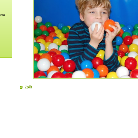
ková
Zpět