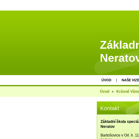
Základn
Nerato
ÚVOD
NAŠE VIZ
Úvod
Krásné Ván
Kontakt
Základní škola speciá
Neratov
Bartošovice v Orl. h. 1