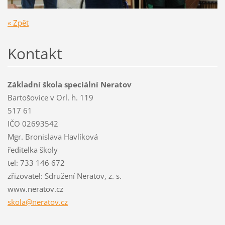
« Zpět
Kontakt
Základní škola speciální Neratov
Bartošovice v Orl. h. 119
517 61
IČO 02693542
Mgr. Bronislava Havlíková
ředitelka školy
tel: 733 146 672
zřizovatel: Sdružení Neratov, z. s.
www.neratov.cz
skola@ne
ratov.cz