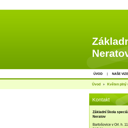
Základn
Nerato
ÚVOD
NAŠE VIZ
Úvod
Květen plný 
Kontakt
Základní škola speciá
Neratov
Bartošovice v Orl. h. 1