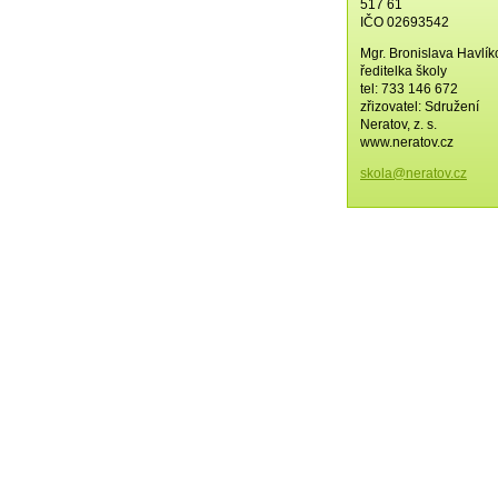
517 61
IČO 02693542
Mgr. Bronislava Havlí
ředitelka školy
tel: 733 146 672
zřizovatel: Sdružení
Neratov, z. s.
www.neratov.cz
skola@ne
ratov.cz