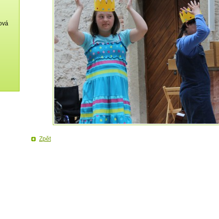
ková
Zpět