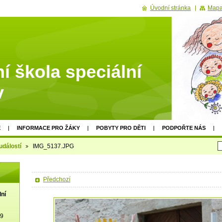
Úvodní stránka
Mapa
í škola speciální
v
E
INFORMACE PRO ŽÁKY
POBYTY PRO DĚTI
PODPOŘTE NÁS
událostí
IMG_5137.JPG
Předchozí
lní
19