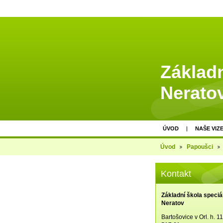
Základn
Nerato
ÚVOD
NAŠE VIZ
Úvod
Papoušci
Kontakt
Základní škola speciá
Neratov
Bartošovice v Orl. h. 1