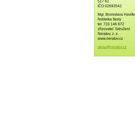
517 61
IČO 02693542
Mgr. Bronislava Havlí
ředitelka školy
tel: 733 146 672
zřizovatel: Sdružení
Neratov, z. s.
www.neratov.cz
skola@ne
ratov.cz