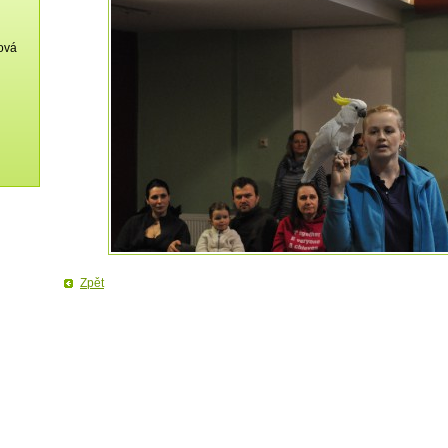
ková
Zpět