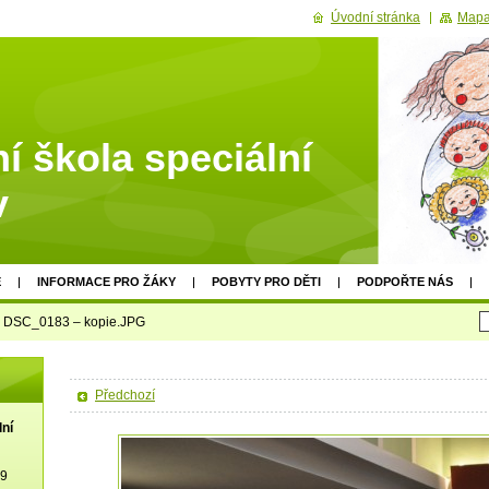
Úvodní stránka
Mapa
í škola speciální
v
E
INFORMACE PRO ŽÁKY
POBYTY PRO DĚTI
PODPOŘTE NÁS
DSC_0183 – kopie.JPG
Předchozí
lní
19