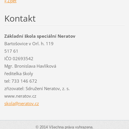
« Zpět
Kontakt
Základní škola speciální Neratov
Bartošovice v Orl. h. 119
517 61
IČO 02693542
Mgr. Bronislava Havlíková
ředitelka školy
tel: 733 146 672
zřizovatel: Sdružení Neratov, z. s.
www.neratov.cz
skola@ne
ratov.cz
© 2014 Všechna práva vyhrazena.