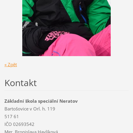
« Zpět
Kontakt
Základní škola speciální Neratov
Bartošovice v Orl. h. 119
517 61
IČO 02693542
Mgr. Bronislava Havlíková