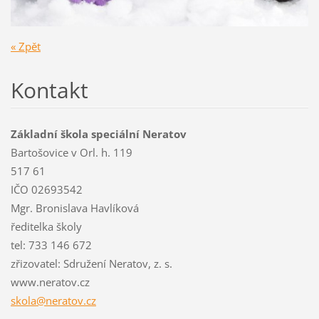
« Zpět
Kontakt
Základní škola speciální Neratov
Bartošovice v Orl. h. 119
517 61
IČO 02693542
Mgr. Bronislava Havlíková
ředitelka školy
tel: 733 146 672
zřizovatel: Sdružení Neratov, z. s.
www.neratov.cz
skola@ne
ratov.cz