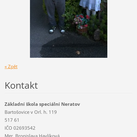
« Zpět
Kontakt
Základní škola speciální Neratov
Bartošovice v Orl. h. 119
517 61
IČO 02693542
Mgr. Bronislava Havlíková