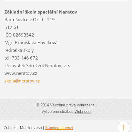
Základní škola speciální Neratov
Bartošovice v Orl. h. 119
517 61
IČO 02693542
Mgr. Bronislava Havlíková
ředitelka školy
tel: 733 146 672
zřizovatel: Sdružení Neratov, z. s.
www.neratov.cz
skola@ne
ratov.cz
© 2014 Všechna práva vyhrazena.
Vytvořeno službou
Webnode
Zobrazit:
Mobilní verzi
|
Standardní verzi