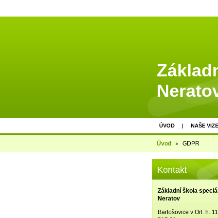
Základn
Nerato
ÚVOD
NAŠE VIZ
Úvod
GDPR
Kontakt
Základní škola speciá
Neratov
Bartošovice v Orl. h. 1