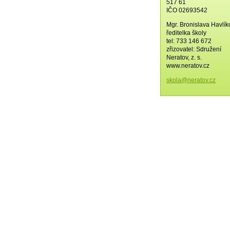
517 61
IČO 02693542
Mgr. Bronislava Havlí
ředitelka školy
tel: 733 146 672
zřizovatel: Sdružení
Neratov, z. s.
www.neratov.cz
skola@ne
ratov.cz