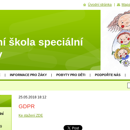
Úvodní stránka
Mapa
í škola speciální
v
E
INFORMACE PRO ŽÁKY
POBYTY PRO DĚTI
PODPOŘTE NÁS
25.05.2018 18:12
GDPR
lní
Ke stažení ZDE
19