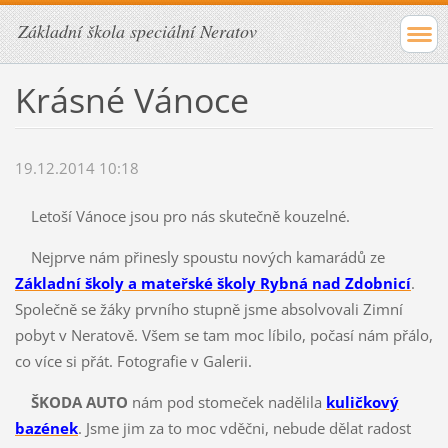
Základní škola speciální Neratov
Krásné Vánoce
19.12.2014 10:18
Letoší Vánoce jsou pro nás skutečně kouzelné.
Nejprve nám přinesly spoustu nových kamarádů ze
Základní školy a mateřské školy Rybná nad Zdobnicí
.
Společně se žáky prvního stupně jsme absolvovali Zimní
pobyt v Neratově. Všem se tam moc líbilo, počasí nám přálo,
co více si přát.
Fotografie v Galerii.
ŠKODA AUTO
nám pod stomeček nadělila
kuličkový
bazének
. Jsme jim za to moc vděčni, nebude dělat radost