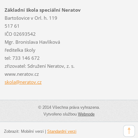
Základní škola speciální Neratov
Bartošovice v Orl. h. 119
517 61
IČO 02693542
Mgr. Bronislava Havlíková
ředitelka školy
tel: 733 146 672
zřizovatel: Sdružení Neratov, z. s.
www.neratov.cz
skola@ne
ratov.cz
© 2014 Všechna práva vyhrazena.
Vytvořeno službou
Webnode
Zobrazit:
Mobilní verzi
|
Standardní verzi