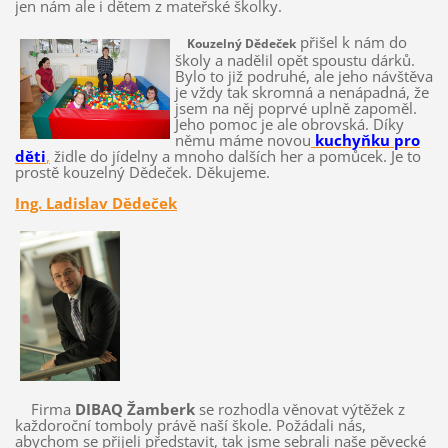
jen nám ale i dětem z mateřské školky.
přišel k nám do
Kouzelný Dědeček
školy a nadělil opět spoustu dárků.
Bylo to již podruhé, ale jeho návštěva
je vždy tak skromná a nenápadná, že
jsem na něj poprvé uplně zapoměl.
Jeho pomoc je ale obrovská. Díky
němu máme novou
kuchyňku pro
děti
,
židle do jídelny a mnoho dalších her a pomůcek. Je to
prostě kouzelný Dědeček. Děkujeme.
Ing. Ladislav Dědeček
Firma
DIBAQ Žamberk
se rozhodla věnovat výtěžek z
každoroční tomboly právě naší škole. Požádali nás,
abychom se přijeli představit, tak jsme sebrali naše pěvecké