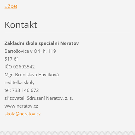
« Zpět
Kontakt
Základní škola speciální Neratov
Bartošovice v Orl. h. 119
517 61
IČO 02693542
Mgr. Bronislava Havlíková
ředitelka školy
tel: 733 146 672
zřizovatel: Sdružení Neratov, z. s.
www.neratov.cz
skola@ne
ratov.cz