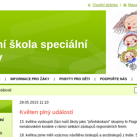
Úvodní stránka
Mapa
í škola speciální
v
E
INFORMACE PRO ŽÁKY
POBYTY PRO DĚTI
PODPOŘTE NÁS
dálostí
28.05.2015 11:10
Květen plný událostí
lní
15. května vystoupili žáci naší školy jako "předskokani" skupiny In Flag
neratovském kostele v rámci setkání zástupců regionálních firem.
19
18. května jsme měli vzácnou návštěvu biskupů a arcibiskupů z Indie