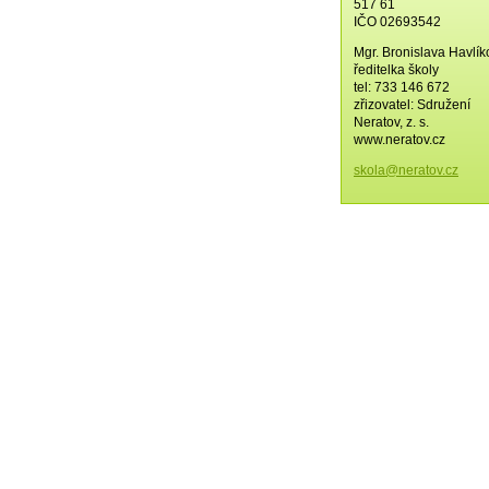
517 61
IČO 02693542
Mgr. Bronislava Havlí
ředitelka školy
tel: 733 146 672
zřizovatel: Sdružení
Neratov, z. s.
www.neratov.cz
skola@ne
ratov.cz