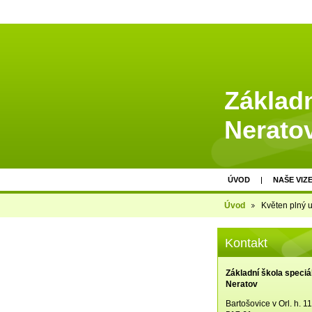
Základn
Nerato
ÚVOD
NAŠE VIZ
Úvod
Květen plný u
Kontakt
Základní škola speciá
Neratov
Bartošovice v Orl. h. 1