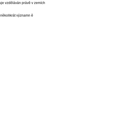
je vzděláván právě v zemích
ž několikrát významn ě