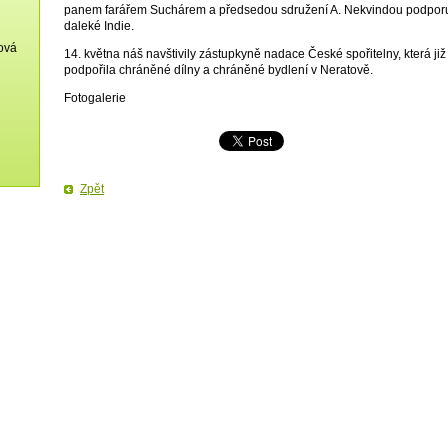
panem farářem Suchárem a předsedou sdružení A. Nekvindou podporu
daleké Indie.
ková
14. května náš navštivily zástupkyně nadace České spořitelny, která ji
podpořila chráněné dílny a chráněné bydlení v Neratově.
Fotogalerie
Zpět