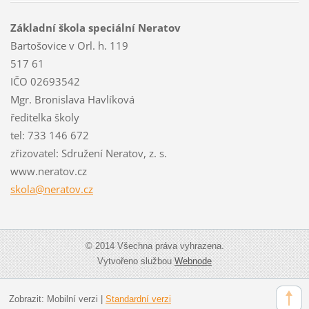
Základní škola speciální Neratov
Bartošovice v Orl. h. 119
517 61
IČO 02693542
Mgr. Bronislava Havlíková
ředitelka školy
tel: 733 146 672
zřizovatel: Sdružení Neratov, z. s.
www.neratov.cz
skola@ne
ratov.cz
© 2014 Všechna práva vyhrazena.
Vytvořeno službou
Webnode
Zobrazit:
Mobilní verzi
|
Standardní verzi