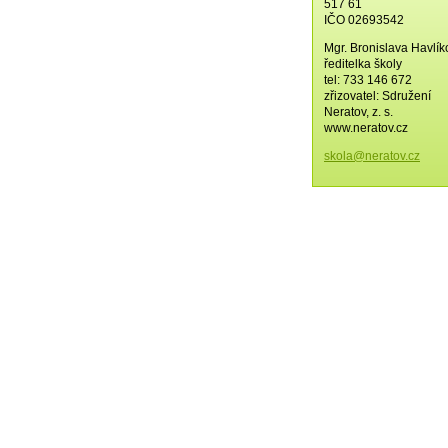
517 61
IČO 02693542
Mgr. Bronislava Havlí
ředitelka školy
tel: 733 146 672
zřizovatel: Sdružení
Neratov, z. s.
www.neratov.cz
skola@ne
ratov.cz