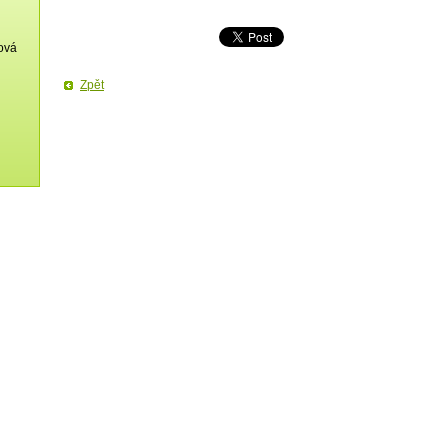
ková
Zpět