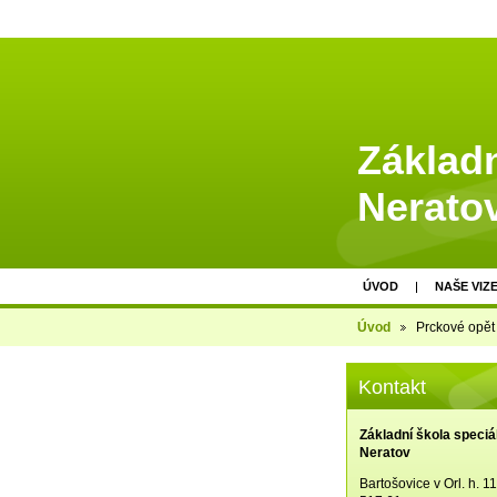
Základn
Nerato
ÚVOD
NAŠE VIZ
Úvod
Prckové opět 
Kontakt
Základní škola speciá
Neratov
Bartošovice v Orl. h. 1