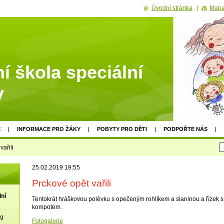
Úvodní stránka
Mapa
í škola speciální
v
E
INFORMACE PRO ŽÁKY
POBYTY PRO DĚTI
PODPOŘTE NÁS
vařili
25.02.2019 19:55
Prckové opět vařili
lní
Tentokrát hráškovou polévku s opečeným rohlíkem a slaninou a řízek 
kompotem.
19
Fotogalerie