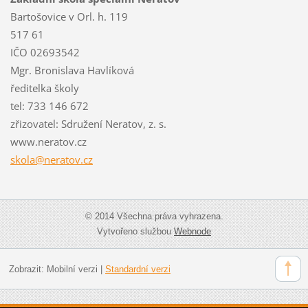
Bartošovice v Orl. h. 119
517 61
IČO 02693542
Mgr. Bronislava Havlíková
ředitelka školy
tel: 733 146 672
zřizovatel: Sdružení Neratov, z. s.
www.neratov.cz
skola@ne
ratov.cz
© 2014 Všechna práva vyhrazena.
Vytvořeno službou
Webnode
Zobrazit:
Mobilní verzi
|
Standardní verzi