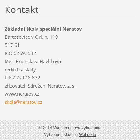
Kontakt
Základní škola speciální Neratov
Bartošovice v Orl. h. 119
517 61
IČO 02693542
Mgr. Bronislava Havlíková
ředitelka školy
tel: 733 146 672
zřizovatel: Sdružení Neratov, z. s.
www.neratov.cz
skola@ne
ratov.cz
© 2014 Všechna práva vyhrazena.
Vytvořeno službou
Webnode