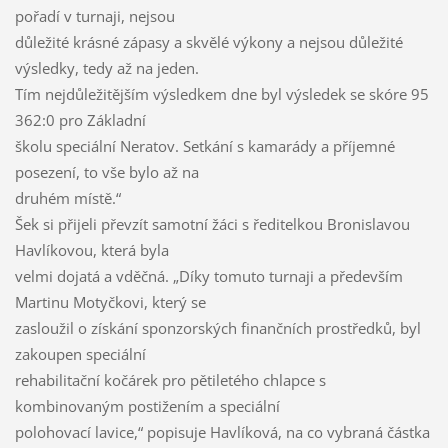
pořadí v turnaji, nejsou
důležité krásné zápasy a skvělé výkony a nejsou důležité
výsledky, tedy až na jeden.
Tím nejdůležitějším výsledkem dne byl výsledek se skóre 95
362:0 pro Základní
školu speciální Neratov. Setkání s kamarády a příjemné
posezení, to vše bylo až na
druhém místě.“
Šek si přijeli převzít samotní žáci s ředitelkou Bronislavou
Havlíkovou, která byla
velmi dojatá a vděčná. „Díky tomuto turnaji a především
Martinu Motyčkovi, který se
zasloužil o získání sponzorských finančních prostředků, byl
zakoupen speciální
rehabilitační kočárek pro pětiletého chlapce s
kombinovaným postižením a speciální
polohovací lavice,“ popisuje Havlíková, na co vybraná částka