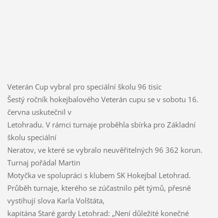
Veterán Cup vybral pro speciální školu 96 tisíc
Šestý ročník hokejbalového Veterán cupu se v sobotu 16.
června uskutečnil v
Letohradu. V rámci turnaje proběhla sbírka pro Základní
školu speciální
Neratov, ve které se vybralo neuvěřitelných 96 362 korun.
Turnaj pořádal Martin
Motyčka ve spolupráci s klubem SK Hokejbal Letohrad.
Průběh turnaje, kterého se zúčastnilo pět týmů, přesně
vystihují slova Karla Volštáta,
kapitána Staré gardy Letohrad: „Není důležité konečné