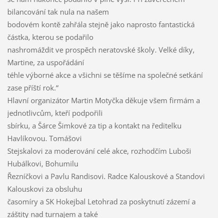
bilancování tak nula na našem
bodovém kontě zahřála stejně jako naprosto fantastická
částka, kterou se podařilo
nashromáždit ve prospěch neratovské školy. Velké díky,
Martine, za uspořádání
téhle výborné akce a všichni se těšíme na společné setkání
zase příští rok.“
Hlavní organizátor Martin Motyčka děkuje všem firmám a
jednotlivcům, kteří podpořili
sbírku, a Šárce Šimkové za tip a kontakt na ředitelku
Havlíkovou. Tomášovi
Stejskalovi za moderování celé akce, rozhodčím Luboši
Hubálkovi, Bohumilu
Řezníčkovi a Pavlu Randisovi. Radce Kalouskové a Standovi
Kalouskovi za obsluhu
časomíry a SK Hokejbal Letohrad za poskytnutí zázemí a
záštity nad turnajem a také