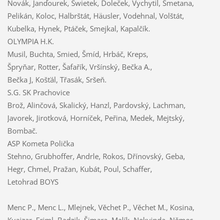
Novák, Janďourek, Swietek, Doleček, Vychytil, Smetana,
Pelikán, Koloc, Halbrštát, Häusler, Vodehnal, Volštát,
Kubelka, Hynek, Ptáček, Smejkal, Kapalčík.
OLYMPIA H.K.
Musil, Buchta, Smied, Šmíd, Hrbáč, Kreps,
Špryňar, Rotter, Šafařík, Vršínský, Bečka A.,
Bečka J, Košťál, Třasák, Sršeň.
S.G. SK Prachovice
Brož, Alinčová, Skalický, Hanzl, Pardovský, Lachman,
Javorek, Jirotková, Horníček, Peřina, Medek, Mejtský,
Bombač.
ASP Kometa Polička
Stehno, Grubhoffer, Andrle, Rokos, Dřínovský, Geba,
Hegr, Chmel, Pražan, Kubát, Poul, Schaffer,
Letohrad BOYS
Menc P., Menc L., Mlejnek, Věchet P., Věchet M., Kosina,