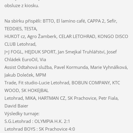
obsluze z kiosku.
Na sbírku přispěli: BTTO, El lamíno café, CAPPA 2, Sefír,
TEDDIES, TESTA,
HUKOT cz, Agro Žamberk, CELAR LETOHRAD, KONGO DISCO
CLUB Letohrad,
J+J FOGL, HEJDUK SPORT, Jan Smejkal Truhlářství, Josef
Chládek EuroOil, Via
Assist Odtahová služba, Pavel Kormunda, Marie Vyhnálková,
Jakub Doleček, MPM
Trade, Fit studio-Lucie Letohrad, BOBUN COMPANY, KTC
WOOD, SK HOKEJBAL
Letohrad, MIKA, HARTMAN CZ, SK Prachovice, Petr Fiala,
David Baier
Výsledky turnaje:
S.G.Letohrad : OLYMPIA H.K. 2:1
Letohrad BOYS : SK Prachovice 4:0