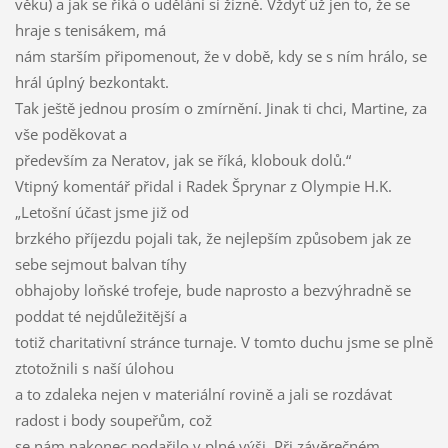
věku) a jak se říká o udělání si žízně. Vždyť už jen to, že se
hraje s tenisákem, má
nám starším připomenout, že v době, kdy se s ním hrálo, se
hrál úplný bezkontakt.
Tak ještě jednou prosím o zmírnění. Jinak ti chci, Martine, za
vše poděkovat a
především za Neratov, jak se říká, klobouk dolů.“
Vtipný komentář přidal i Radek Šprynar z Olympie H.K.
„Letošní účast jsme již od
brzkého příjezdu pojali tak, že nejlepším způsobem jak ze
sebe sejmout balvan tíhy
obhajoby loňské trofeje, bude naprosto a bezvýhradně se
poddat té nejdůležitější a
totiž charitativní stránce turnaje. V tomto duchu jsme se plně
ztotožnili s naší úlohou
a to zdaleka nejen v materiální rovině a jali se rozdávat
radost i body soupeřům, což
se nám nakonec podařilo v plné výši. Při závěrečném