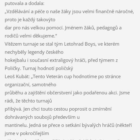
putovala a dodala:
„Vzdělávání a péče o naše žáky jsou velmi finančně náročné,
proto je každý takovýto
dar pro nás velkou pomocí. Jménem žáků, pedagogů a
rodičů velmi děkujeme.“
Vítězem turnaje se stal tým Letohrad Boys, ve kterém
nechyběly legendy českého
hokejbalu i současní extraligový hráči, před týmem z
Poličky. Turnaj hodnotí poličský
Leoš Kubát: „Tento Veterán cup hodnotíme po stránce
organizační, samotného
průběhu a zajištění občerstvení jako podařenou akci. Jsme
rádi, že těchto turnajů
přibývá. Jen chci touto cestou poprosit o zmírnění
dohrávaných soubojů především u
mantinelu. Jedná se přece o setkání bývalých hráčů (někteří
jsme v pokročilejším