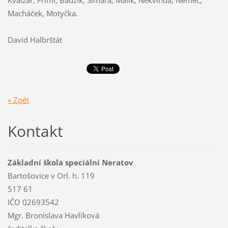
Kvaizar, Friml, Badzik, Šimara, Malík, Nekvinda, Němec,
Macháček, Motyčka.
David Halbrštát
« Zpět
Kontakt
Základní škola speciální Neratov
Bartošovice v Orl. h. 119
517 61
IČO 02693542
Mgr. Bronislava Havlíková