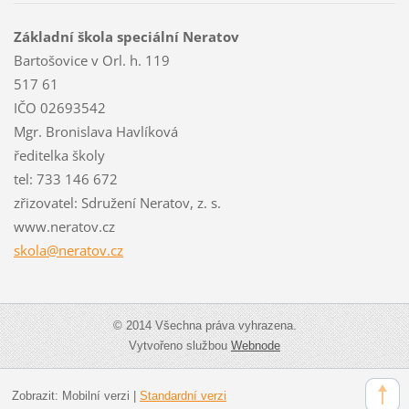
Základní škola speciální Neratov
Bartošovice v Orl. h. 119
517 61
IČO 02693542
Mgr. Bronislava Havlíková
ředitelka školy
tel: 733 146 672
zřizovatel: Sdružení Neratov, z. s.
www.neratov.cz
skola@ne
ratov.cz
© 2014 Všechna práva vyhrazena.
Vytvořeno službou
Webnode
Zobrazit:
Mobilní verzi
|
Standardní verzi