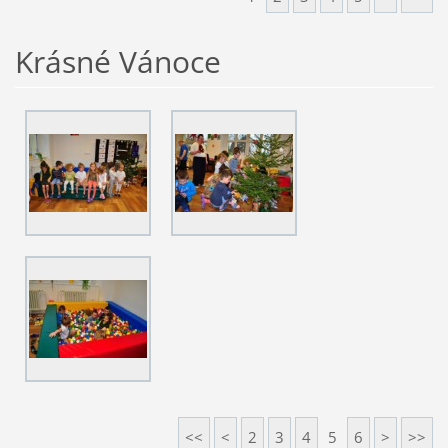
Krásné Vánoce
<<
<
2
3
4
5
6
>
>>