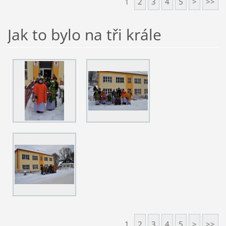
1
2
3
4
5
>
>>
Jak to bylo na tři krále
1
2
3
4
5
>
>>