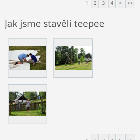
1
2
3
4
>
>>
Jak jsme stavěli teepee