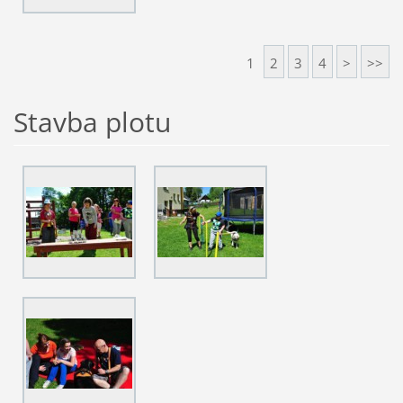
1
2
3
4
>
>>
Stavba plotu