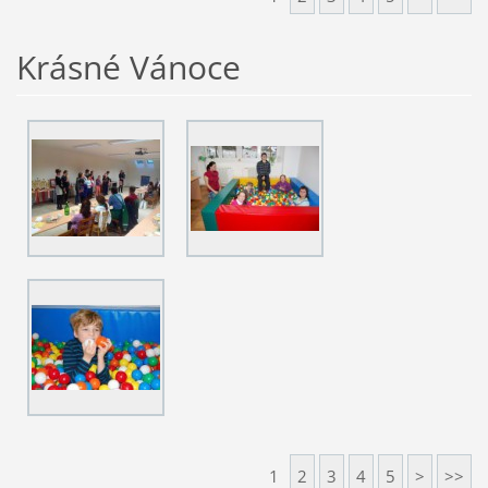
Krásné Vánoce
1
2
3
4
5
>
>>