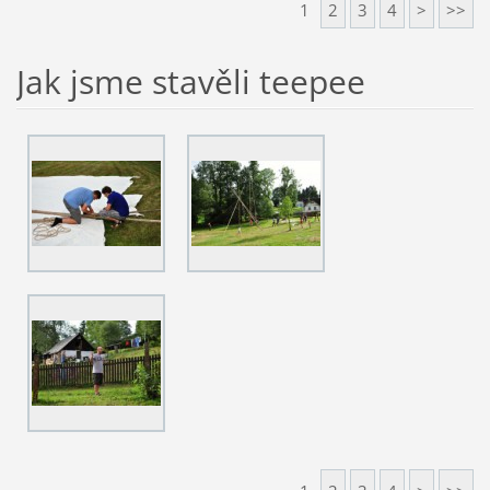
1
2
3
4
>
>>
Jak jsme stavěli teepee