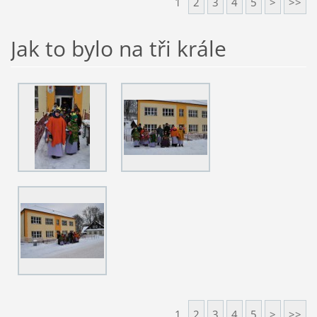
1
2
3
4
5
>
>>
Jak to bylo na tři krále
1
2
3
4
5
>
>>