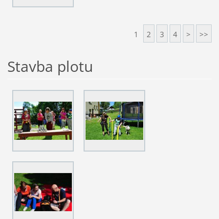
1
2
3
4
>
>>
Stavba plotu