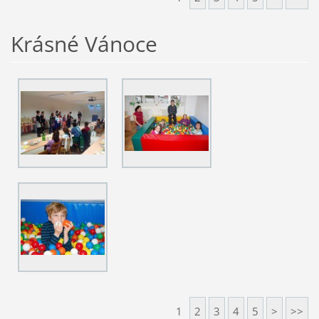
Krásné Vánoce
1
2
3
4
5
>
>>