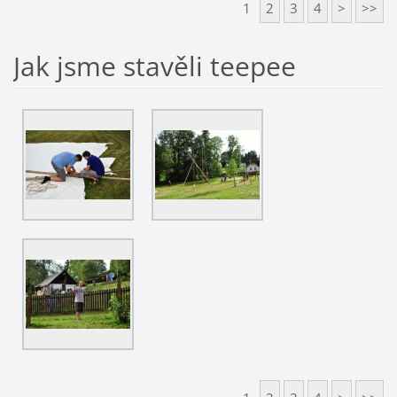
1
2
3
4
>
>>
Jak jsme stavěli teepee