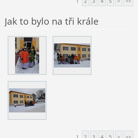
1
2
3
4
5
>
>>
Jak to bylo na tři krále
1
2
3
4
5
>
>>