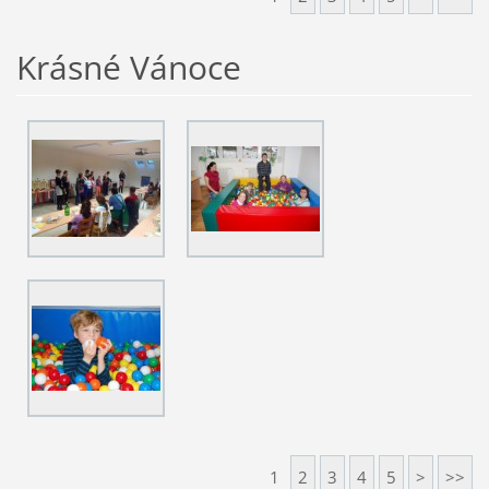
Krásné Vánoce
1
2
3
4
5
>
>>