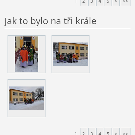
1
2
3
4
5
>
>>
Jak to bylo na tři krále
1
2
3
4
5
>
>>