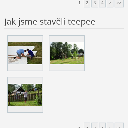
1
2
3
4
>
>>
Jak jsme stavěli teepee