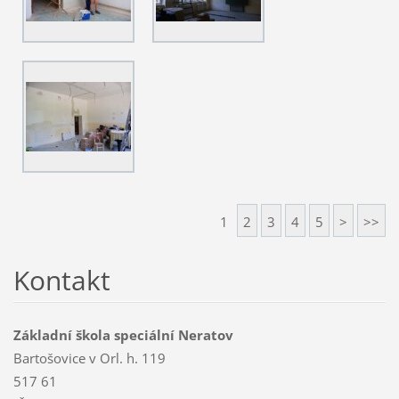
1
2
3
4
5
>
>>
Kontakt
Základní škola speciální Neratov
Bartošovice v Orl. h. 119
517 61