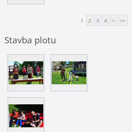
1
2
3
4
>
>>
Stavba plotu