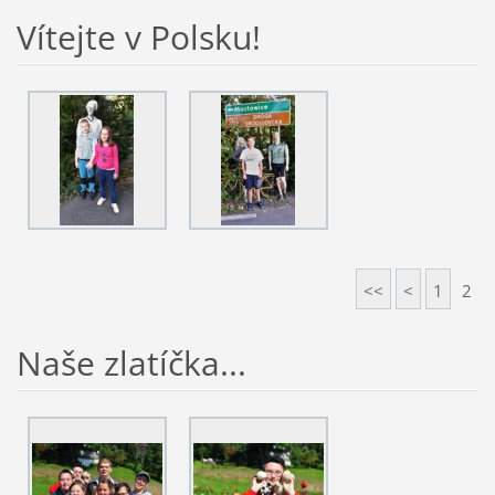
Vítejte v Polsku!
<<
<
1
2
Naše zlatíčka...