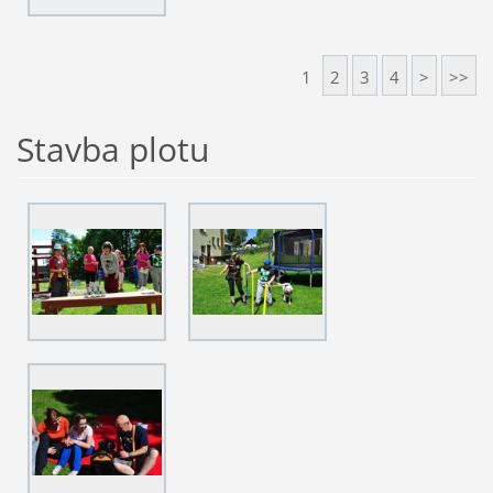
1
2
3
4
>
>>
Stavba plotu