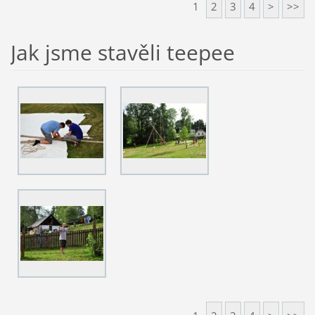
1
2
3
4
>
>>
Jak jsme stavěli teepee