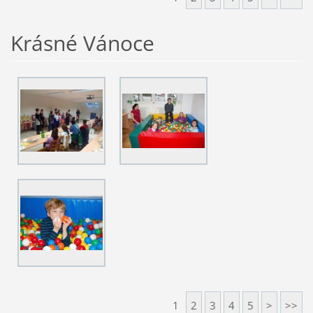
Krásné Vánoce
1
2
3
4
5
>
>>