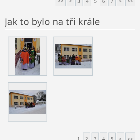
<<
<
3
4
5
6
7
>
>>
Jak to bylo na tři krále
1
2
3
4
5
>
>>