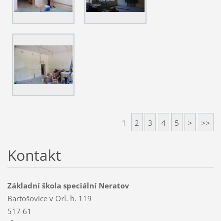
1
2
3
4
5
>
>>
Kontakt
Základní škola speciální Neratov
Bartošovice v Orl. h. 119
517 61