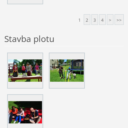
1
2
3
4
>
>>
Stavba plotu