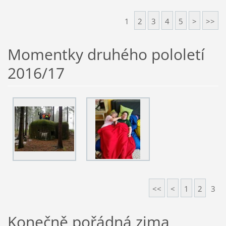
1
2
3
4
5
>
>>
Momentky druhého pololetí
2016/17
<<
<
1
2
3
Konečně pořádná zima