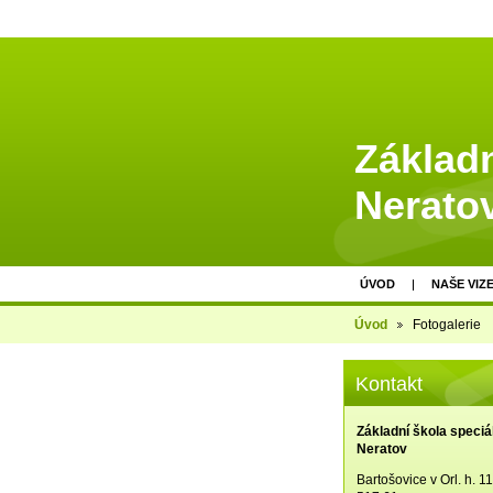
Základn
Nerato
ÚVOD
NAŠE VIZ
Úvod
Fotogalerie
Kontakt
Základní škola speciá
Neratov
Bartošovice v Orl. h. 1