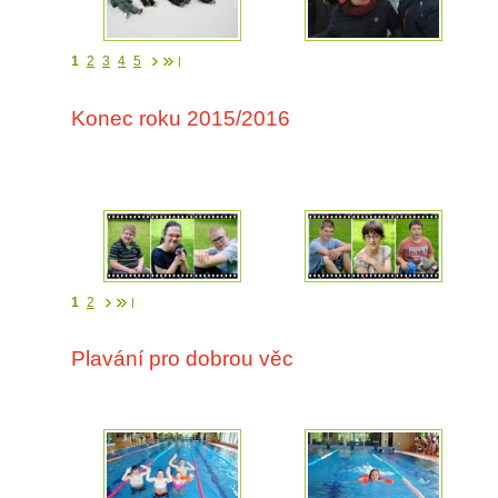
1
2
3
4
5
Konec roku 2015/2016
1
2
Plavání pro dobrou věc