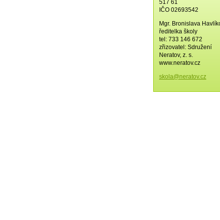
517 61
IČO 02693542
Mgr. Bronislava Havlí
ředitelka školy
tel: 733 146 672
zřizovatel: Sdružení
Neratov, z. s.
www.neratov.cz
skola@ne
ratov.cz