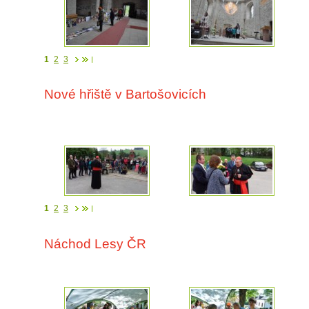
1
2
3
Nové hřiště v Bartošovicích
1
2
3
Náchod Lesy ČR