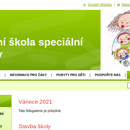
Úvodní stránka
Mapa
í škola speciální
v
E
INFORMACE PRO ŽÁKY
POBYTY PRO DĚTI
PODPOŘTE NÁS
Vánoce 2021
Tato fotogalerie je prázdná.
lní
Stavba školy
19