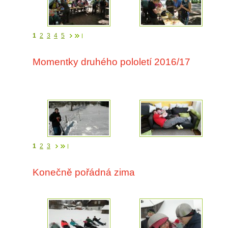
1
2
3
4
5
Momentky druhého pololetí 2016/17
1
2
3
Konečně pořádná zima