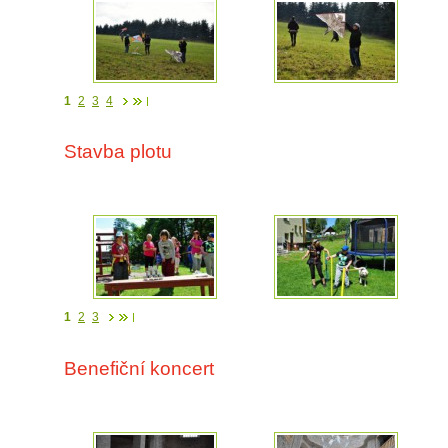
1
2
3
4
Stavba plotu
1
2
3
Benefiční koncert