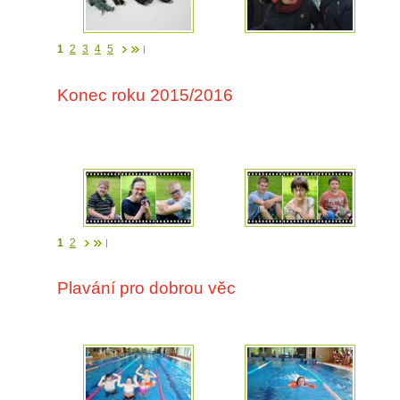
1
2
3
4
5
Konec roku 2015/2016
1
2
Plavání pro dobrou věc