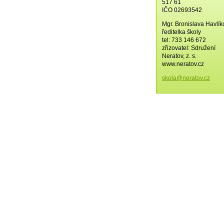
517 61
IČO 02693542
Mgr. Bronislava Havlí
ředitelka školy
tel: 733 146 672
zřizovatel: Sdružení
Neratov, z. s.
www.neratov.cz
skola@ne
ratov.cz