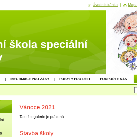
Úvodní stránka
Mapa
í škola speciální
v
E
INFORMACE PRO ŽÁKY
POBYTY PRO DĚTI
PODPOŘTE NÁS
Vánoce 2021
Tato fotogalerie je prázdná.
lní
Stavba školy
19