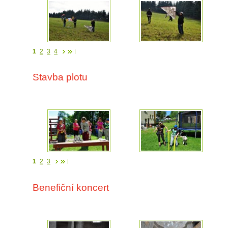
1
2
3
4
Stavba plotu
1
2
3
Benefiční koncert