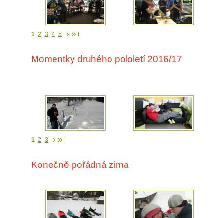
1
2
3
4
5
Momentky druhého pololetí 2016/17
1
2
3
Konečně pořádná zima