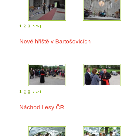
1
2
3
Nové hřiště v Bartošovicích
1
2
3
Náchod Lesy ČR