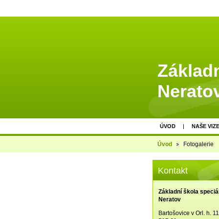
Základn
Nerato
ÚVOD
NAŠE VIZ
Úvod
Fotogalerie
Kontakt
Základní škola speciá
Neratov
Bartošovice v Orl. h. 1